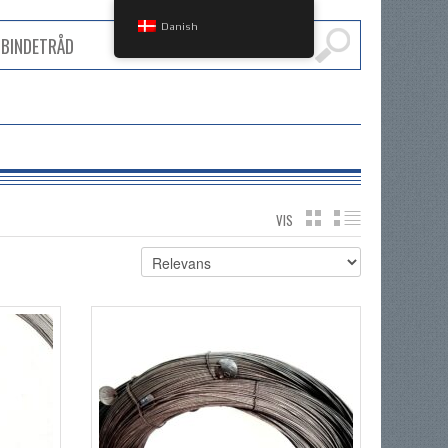
Danish
VIS
GRID
LIST