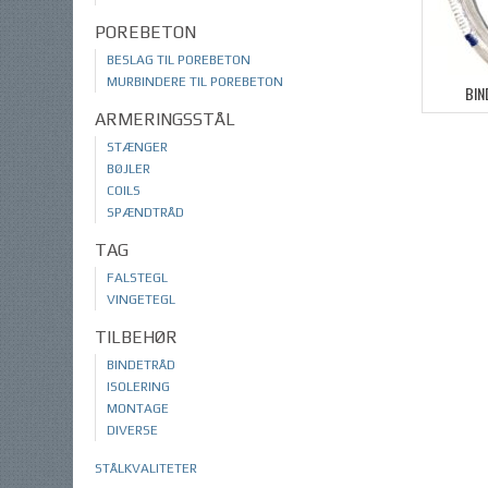
POREBETON
BESLAG TIL POREBETON
MURBINDERE TIL POREBETON
BIN
ARMERINGSSTÅL
STÆNGER
BØJLER
COILS
SPÆNDTRÅD
TAG
FALSTEGL
VINGETEGL
TILBEHØR
BINDETRÅD
ISOLERING
MONTAGE
DIVERSE
STÅLKVALITETER