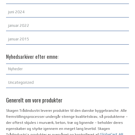
juni 2024
januar 2022
januar 2015
Nyhedsarkiver efter emne:
Nyheder
Uncategorized
Generelt om vore produkter
Skagen Trådindustri leverer produkter til den danske byggebranche. Alle
fremstillingsprocesser undergår strenge kvalitetskrav, så produkterne –
der oftest skjules i murværk, beton, træ og lignende – beholder deres
egenskaber og styrke igennem en meget lang levetid. Skagen
GlobeCert AB
Trådindustri’s produkter er overvåget og kontrolleret af
.