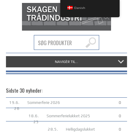
Danish
NAVIGÈR TIL...
Sidste 30 nyheder:
19.6.
Sommerferie 2026
0
26
18.6.
Sommerferielukket 2025
0
25
28.5.
Helligdagslukket
0