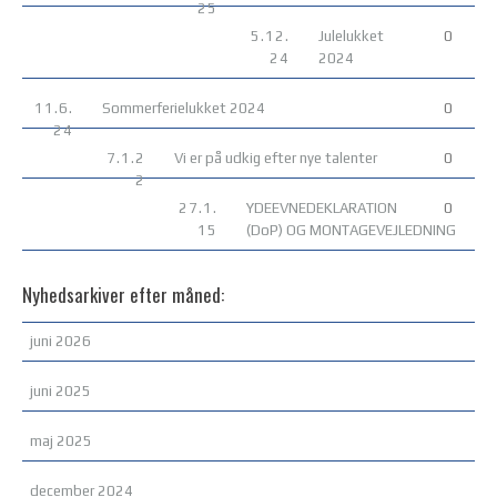
25
5.12.
Julelukket
0
24
2024
11.6.
Sommerferielukket 2024
0
24
7.1.2
Vi er på udkig efter nye talenter
0
2
27.1.
YDEEVNEDEKLARATION
0
15
(DoP) OG MONTAGEVEJLEDNING
Nyhedsarkiver efter måned:
juni 2026
juni 2025
maj 2025
december 2024