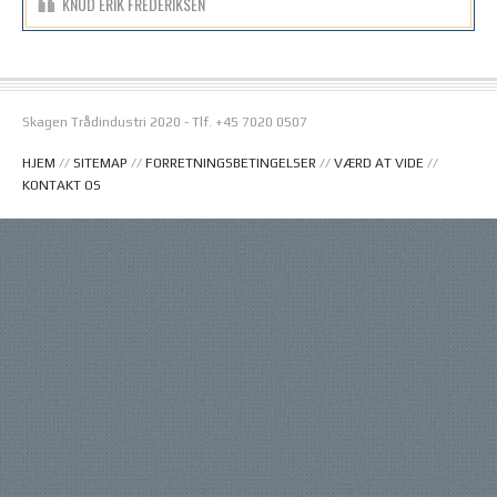
KNUD ERIK FREDERIKSEN
Skagen Trådindustri 2020 - Tlf. +45 7020 0507
HJEM
//
SITEMAP
//
FORRETNINGSBETINGELSER
//
VÆRD AT VIDE
//
KONTAKT OS