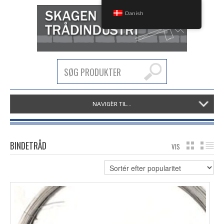
Danish
NAVIGÈR TIL...
BINDETRÅD
VIS
GRID
LIS