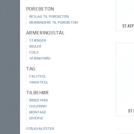
POREBETON
BESLAG TIL POREBETON
MURBINDERE TIL POREBETON
ST AS
ARMERINGSSTÅL
STÆNGER
BØJLER
COILS
SPÆNDTRÅD
TAG
FALSTEGL
VINGETEGL
TILBEHØR
BINDETRÅD
ISOLERING
ST 
MONTAGE
DIVERSE
STÅLKVALITETER