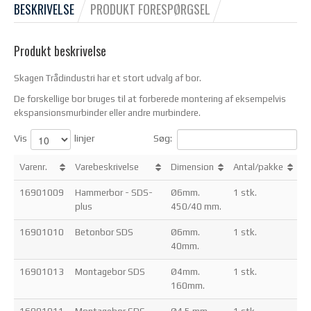
BESKRIVELSE
PRODUKT FORESPØRGSEL
Produkt beskrivelse
Skagen Trådindustri har et stort udvalg af bor.
De forskellige bor bruges til at forberede montering af eksempelvis
ekspansionsmurbinder eller andre murbindere.
Vis
linjer
Søg:
Varenr.
Varebeskrivelse
Dimension
Antal/pakke
16901009
Hammerbor - SDS-
Ø6mm.
1 stk.
plus
450/40 mm.
16901010
Betonbor SDS
Ø6mm.
1 stk.
40mm.
16901013
Montagebor SDS
Ø4mm.
1 stk.
160mm.