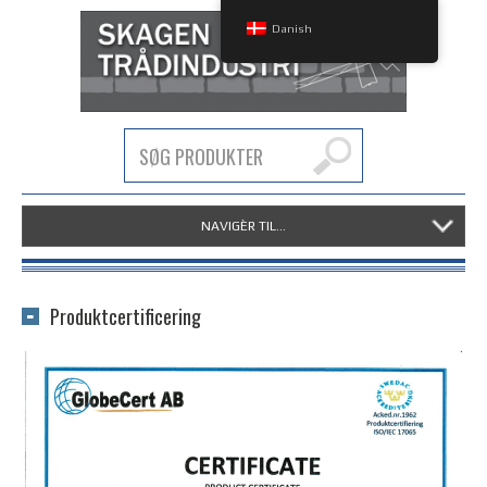
Danish
NAVIGÈR TIL...
Produktcertificering