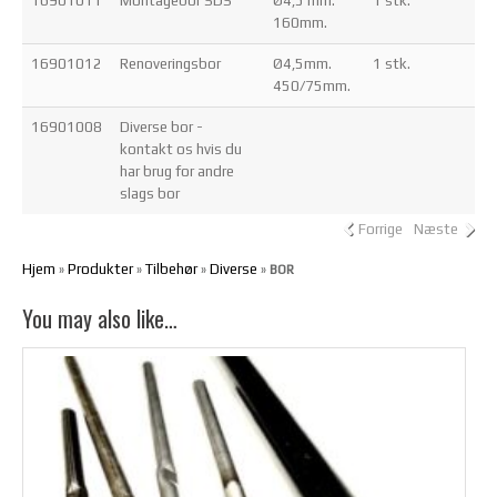
16901011
Montagebor SDS
Ø4,5 mm.
1 stk.
160mm.
16901012
Renoveringsbor
Ø4,5mm.
1 stk.
450/75mm.
16901008
Diverse bor -
kontakt os hvis du
har brug for andre
slags bor
Forrige
Næste
Hjem
Produkter
Tilbehør
Diverse
»
»
»
»
BOR
You may also like…