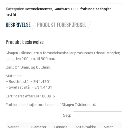
Kategorier:
Betonelementer
,
Sandwich
forbindelsesbøjler
Tags:
,
rustfri
BESKRIVELSE
PRODUKT FORESPØRGSEL
Produkt beskrivelse
Skagen Trådindustri’s forbindelsesbøjler produceres i disse længder;
Længder: 200mm. til 500mm.
Dim.: Ø4,0mm. og Ø5,0mm.
Materiale:
– Rustfrit stål – EN 1.4301
– Syrefast stål – EN 1.4401
Certificeret efter EN 10088-5
Forbindelsesbøjler produceres af Skagen Trådindustri.
Søg:
Varenr.
Diameter
Længde
Antal/pakke
Vægt