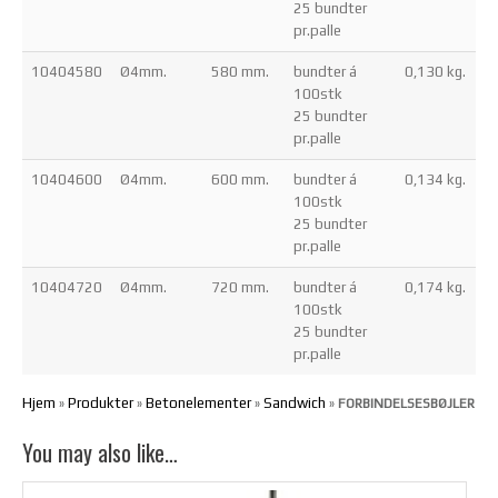
25 bundter
pr.palle
10404580
Ø4mm.
580 mm.
bundter á
0,130 kg.
100stk
25 bundter
pr.palle
10404600
Ø4mm.
600 mm.
bundter á
0,134 kg.
100stk
25 bundter
pr.palle
10404720
Ø4mm.
720 mm.
bundter á
0,174 kg.
100stk
25 bundter
pr.palle
Hjem
Produkter
Betonelementer
Sandwich
»
»
»
»
FORBINDELSESBØJLER
You may also like…