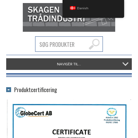
Danish
NAVIGÈR TIL...
Produktcertificering