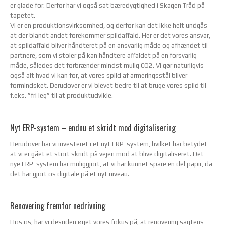
er glade for. Derfor har vi også sat bæredygtighed i Skagen Tråd på
tapetet.
Vi er en produktionsvirksomhed, og derfor kan det ikke helt undgås
at der blandt andet forekommer spildaffald. Her er det vores ansvar,
at spildaffald bliver håndteret på en ansvarlig måde og afhændet til
partnere, som vi stoler på kan håndtere affaldet på en forsvarlig
måde, således det forbrænder mindst mulig CO2. Vi gør naturligvis
også alt hvad vi kan for, at vores spild af armeringsstål bliver
formindsket. Derudover er vi blevet bedre til at bruge vores spild til
f.eks. ”fri leg” til at produktudvikle.
Nyt ERP-system – endnu et skridt mod digitalisering
Herudover har vi investeret i et nyt ERP-system, hvilket har betydet
at vi er gået et stort skridt på vejen mod at blive digitaliseret. Det
nye ERP-system har muliggjort, at vi har kunnet spare en del papir, da
det har gjort os digitale på et nyt niveau.
Renovering fremfor nedrivning
Hos os, har vi desuden øget vores fokus på, at renovering sagtens