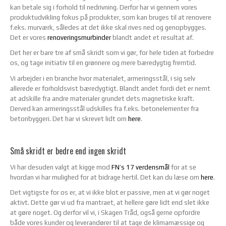
kan betale sig i forhold til nedrivning. Derfor har vi gennem vores
produktudvikling fokus på produkter, som kan bruges til at renovere
f.eks. murværk, således at det ikke skal rives ned og genopbygges.
Det er vores
renoveringsmurbinder
blandt andet et resultat af.
Det her er bare tre af små skridt som vi gør, for hele tiden at forbedre
os, og tage initiativ til en grønnere og mere bæredygtig fremtid.
Vi arbejder i en branche hvor materialet, armeringsstål, i sig selv
allerede er forholdsvist bæredygtigt. Blandt andet fordi det er nemt
at adskille fra andre materialer grundet dets magnetiske kraft.
Derved kan armeringsstål udskilles fra f.eks. betonelementer fra
betonbyggeri. Det har vi skrevet lidt om
here
.
Små skridt er bedre end ingen skridt
Vi har desuden valgt at kigge mod
FN’s 17 verdensmål
for at se
hvordan vi har mulighed for at bidrage hertil. Det kan du læse om
here
.
Det vigtigste for os er, at vi ikke blot er passive, men at vi gør noget
aktivt. Dette gør vi ud fra mantraet, at hellere gøre lidt end slet ikke
at gøre noget. Og derfor vil vi, i Skagen Tråd, også gerne opfordre
både vores kunder og leverandører til at tage de klimamæssige og